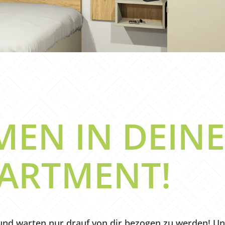
EN IN DEIN
ARTMENT!
und warten nur drauf von dir bezogen zu werden! Un