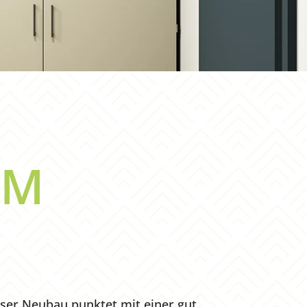
EM
ser Neubau punktet mit einer gut