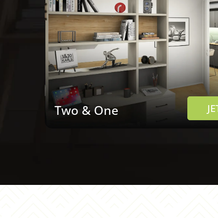
Two & One
J