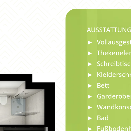
AUSSTATTUNG
Vollausgest
Thekenele
Schreibtis
Kleidersch
Bett
Garderobe
Wandkons
Bad
Fußbodenh