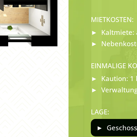
MIETKOSTEN:
Kaltmiete:
Nebenkoste
EINMALIGE KO
Kaution: 1
Verwaltung
LAGE:
Geschoss