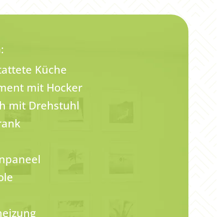
:
attete Küche
ment mit Hocker
ch mit Drehstuhl
rank
npaneel
ole
eizung